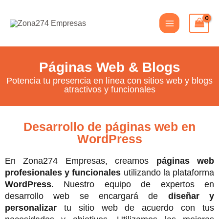
Ir
Main
al
Menu
contenido
Páginas Web & Blogs
Potencia tu presencia en línea con sitios web y blogs
atractivos y funcionales
Desarrollo de páginas web en
WordPress
En Zona274 Empresas, creamos
páginas web
profesionales y funcionales
utilizando la plataforma
WordPress
. Nuestro equipo de expertos en
desarrollo web se encargará de
diseñar y
personalizar
tu sitio web de acuerdo con tus